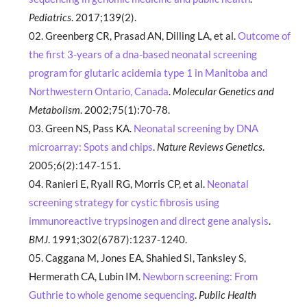
Pediatrics
. 2017;139(2).
Greenberg CR, Prasad AN, Dilling LA, et al.
Outcome of
the first 3-years of a dna-based neonatal screening
program for glutaric acidemia type 1 in Manitoba and
Northwestern Ontario, Canada
.
Molecular Genetics and
Metabolism
. 2002;75(1):70-78.
Green NS, Pass KA.
Neonatal screening by DNA
microarray: Spots and chips
.
Nature Reviews Genetics
.
2005;6(2):147-151.
Ranieri E, Ryall RG, Morris CP, et al.
Neonatal
screening strategy for cystic fibrosis using
immunoreactive trypsinogen and direct gene analysis
.
BMJ
. 1991;302(6787):1237-1240.
Caggana M, Jones EA, Shahied SI, Tanksley S,
Hermerath CA, Lubin IM.
Newborn screening: From
Guthrie to whole genome sequencing
.
Public Health